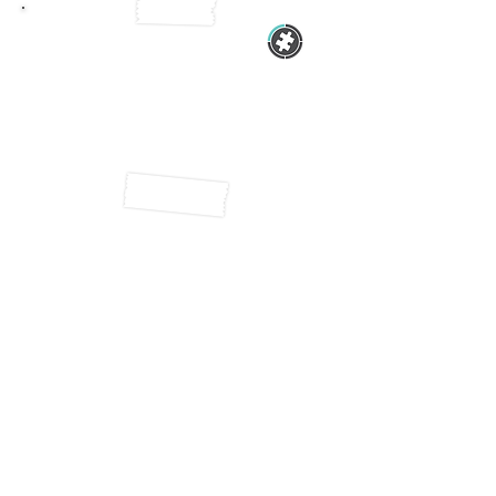
Web design
Developpement web
Version mobile
Call to actions
Site optimisé pour tablettes